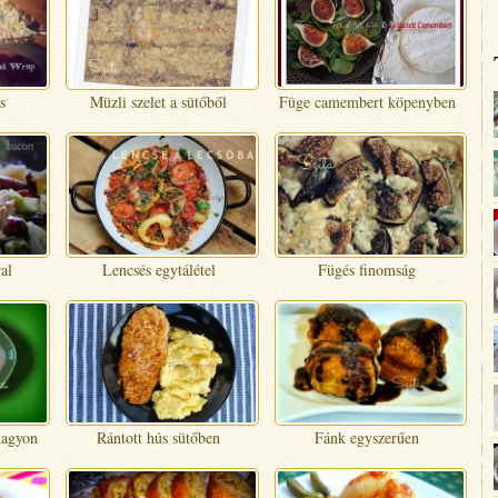
s
Müzli szelet a sütőből
Füge camembert köpenyben
al
Lencsés egytálétel
Fügés finomság
nagyon
Rántott hús sütőben
Fánk egyszerűen