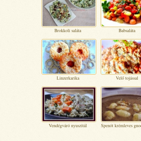
Brokkoli saláta
Babsaláta
Linzerkarika
Velő tojással
Vendégváró nyuszitál
Spenót krémleves gno