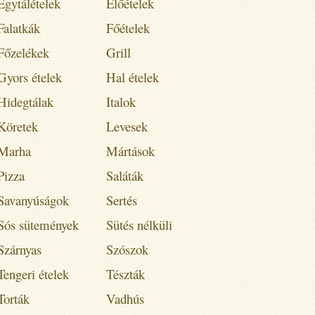
Egytálételek
Előételek
Falatkák
Főételek
Főzelékek
Grill
Gyors ételek
Hal ételek
Hidegtálak
Italok
Köretek
Levesek
Marha
Mártások
Pizza
Saláták
Savanyúságok
Sertés
Sós sütemények
Sütés nélküli
Szárnyas
Szószok
Tengeri ételek
Tészták
Torták
Vadhús