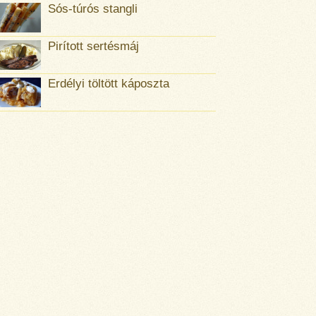
Sós-túrós stangli
Pirított sertésmáj
Erdélyi töltött káposzta