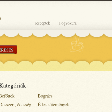
ó
Receptek
Fogyókúra
ERESÉS
Kategóriák
Befőttek
Bogrács
Desszert, édesség
Édes sütemények