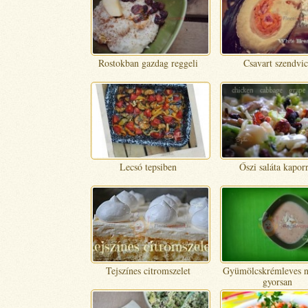
Rostokban gazdag reggeli
Csavart szendvic
Lecsó tepsiben
Őszi saláta kaporr
Tejszínes citromszelet
Gyümölcskrémleves 
gyorsan