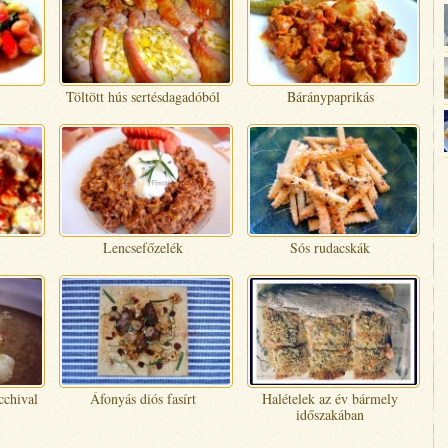
Töltött hús sertésdagadóból
Báránypaprikás
Lencsefőzelék
Sós rudacskák
cchival
Áfonyás diós fasírt
Halételek az év bármely
időszakában