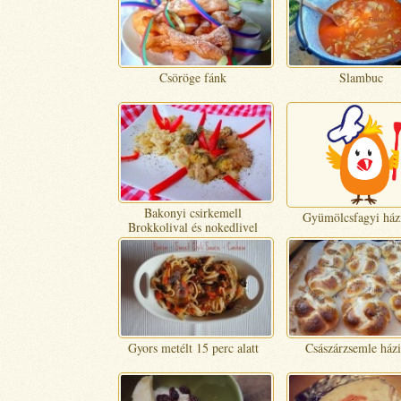
Csöröge fánk
Slambuc
Bakonyi csirkemell
Gyümölcsfagyi ház
Brokkolival és nokedlivel
Gyors metélt 15 perc alatt
Császárzsemle házi