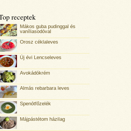
Top receptek
Mákos guba pudinggal és
vaníliasodóval
Orosz céklaleves
Új évi Lencseleves
Avokádókrém
Almás rebarbara leves
Spenótfőzelék
Májpástétom házilag