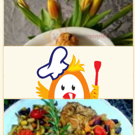
Répatorta
Csokis-aszalt áfonyás zabkeksz