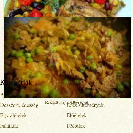
Sós-édes, amerikai mogyoróvajas keksz
Indiai, paradicsomos csirkecombok
Kategóriák
Befőttek
Bogrács
Resztelt máj zöldborsóval
Desszert, édesség
Édes sütemények
Egytálételek
Előételek
Falatkák
Főételek