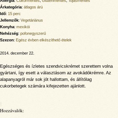
Allergia
:
Cukormentes
,
Gluténmentes
,
Tojásmentes
Árkategória
:
átlagos árú
Idő
:
15 perc
Jellemzők
:
Vegetáriánus
Konyha
:
mexikói
Nehézség
:
pofonegyszerű
Szezon
:
Egész évben elkészíthető ételek
2014. december 22.
Egészséges és ízletes szendvicskrémet szerettem volna
gyártani, így esett a választásom az avokádókrémre. Az
alapanyagról már sok jót hallottam, és állítólag
cukorbetegek számára kifejezetten ajánlott.
Hozzávalók: