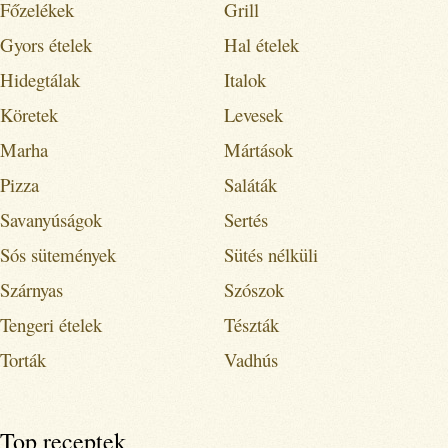
Főzelékek
Grill
Gyors ételek
Hal ételek
Hidegtálak
Italok
Köretek
Levesek
Marha
Mártások
Pizza
Saláták
Savanyúságok
Sertés
Sós sütemények
Sütés nélküli
Szárnyas
Szószok
Tengeri ételek
Tészták
Torták
Vadhús
Top receptek