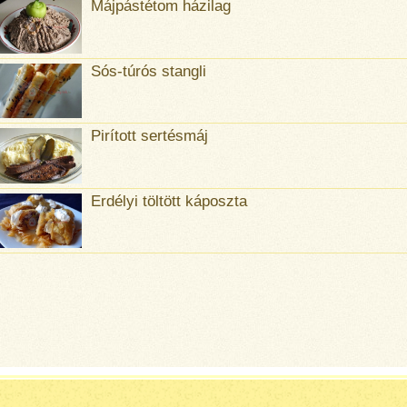
Májpástétom házilag
Sós-túrós stangli
Pirított sertésmáj
Erdélyi töltött káposzta