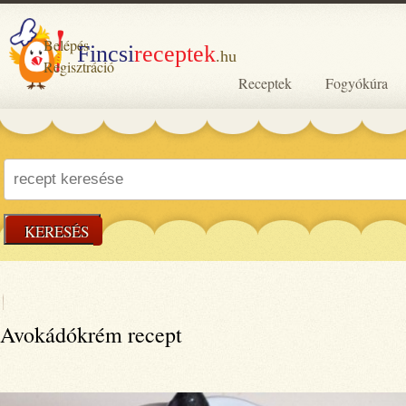
Belépés
Fincsi
receptek
.hu
Regisztráció
Receptek
Fogyókúra
KERESÉS
Avokádókrém recept