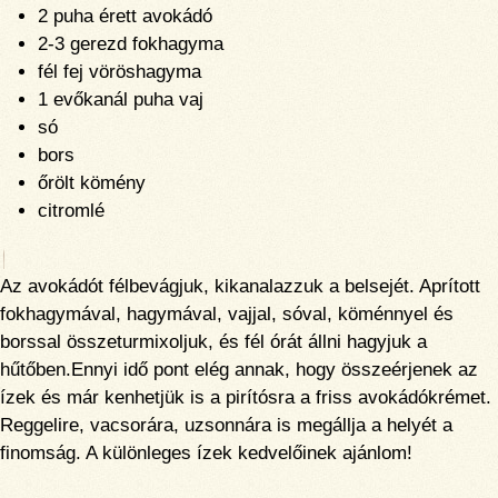
2 puha érett avokádó
2-3 gerezd fokhagyma
fél fej vöröshagyma
1 evőkanál puha vaj
só
bors
őrölt kömény
citromlé
Az avokádót félbevágjuk, kikanalazzuk a belsejét. Aprított
fokhagymával, hagymával, vajjal, sóval, köménnyel és
borssal összeturmixoljuk, és fél órát állni hagyjuk a
hűtőben.Ennyi idő pont elég annak, hogy összeérjenek az
ízek és már kenhetjük is a pirítósra a friss avokádókrémet.
Reggelire, vacsorára, uzsonnára is megállja a helyét a
finomság. A különleges ízek kedvelőinek ajánlom!