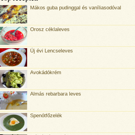
Mákos guba pudinggal és vaníliasodóval
Orosz céklaleves
Új évi Lencseleves
Avokádókrém
Almás rebarbara leves
Spenótfőzelék