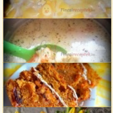
Brokkolis tejszínes csirkemell
Almaleves
Tejfölös karfiolleves