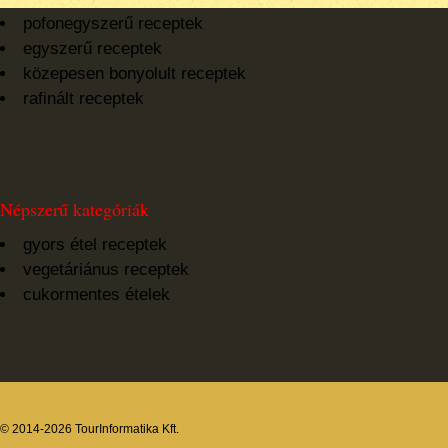
pofonegyszerű receptek
egyszerű receptek
közepesen bonyolult receptek
rafinált receptek
Népszerű kategóriák
gyors étel receptek
vegetáriánus receptek
cukormentes ételek
© 2014-2026 TourInformatika Kft.