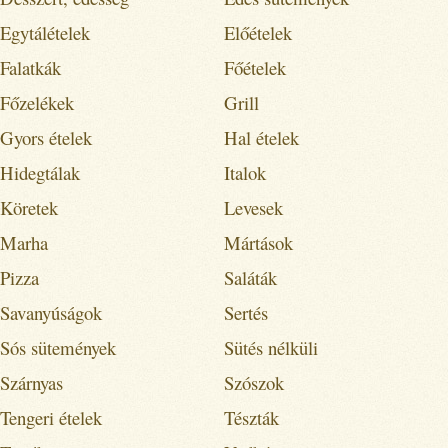
Egytálételek
Előételek
Falatkák
Főételek
Főzelékek
Grill
Gyors ételek
Hal ételek
Hidegtálak
Italok
Köretek
Levesek
Marha
Mártások
Pizza
Saláták
Savanyúságok
Sertés
Sós sütemények
Sütés nélküli
Szárnyas
Szószok
Tengeri ételek
Tészták