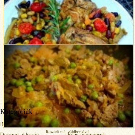
Sós-édes, amerikai mogyoróvajas keksz
Indiai, paradicsomos csirkecombok
Kategóriák
Befőttek
Bogrács
Resztelt máj zöldborsóval
Desszert, édesség
Édes sütemények