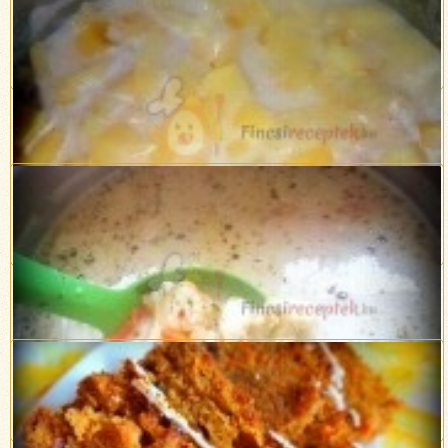
Brokkolis tejszínes csirkemell
Almaleves