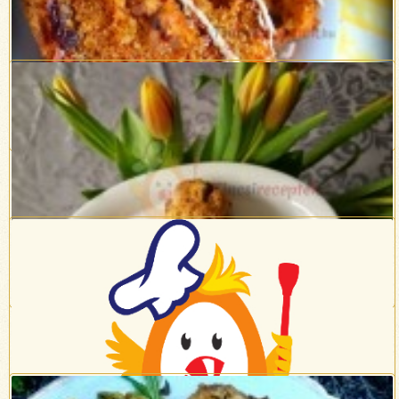
Tejfölös karfiolleves
Répatorta
Csokis-aszalt áfonyás zabkeksz