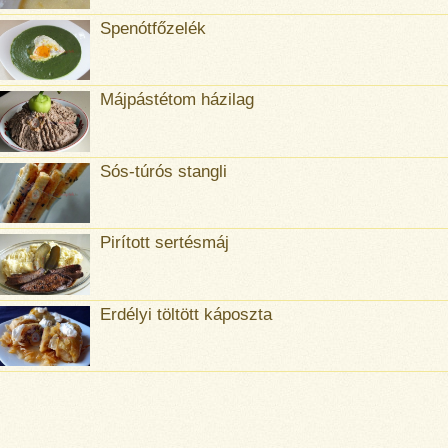
Spenótfőzelék
Májpástétom házilag
Sós-túrós stangli
Pirított sertésmáj
Erdélyi töltött káposzta