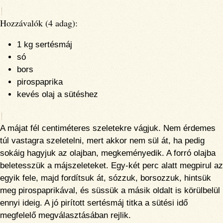
Hozzávalók (
4 adag
):
1 kg sertésmáj
só
bors
pirospaprika
kevés olaj a sütéshez
A májat fél centiméteres szeletekre vágjuk. Nem érdemes
túl vastagra szeletelni, mert akkor nem sül át, ha pedig
sokáig hagyjuk az olajban, megkeményedik. A forró olajba
beletesszük a májszeleteket. Egy-két perc alatt megpirul az
egyik fele, majd fordítsuk át, sózzuk, borsozzuk, hintsük
meg pirospaprikával, és süssük a másik oldalt is körülbelül
ennyi ideig. A jó pirított sertésmáj titka a sütési idő
megfelelő megválasztásában rejlik.