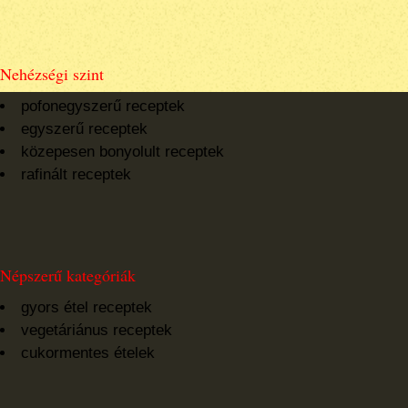
Nehézségi szint
pofonegyszerű receptek
egyszerű receptek
közepesen bonyolult receptek
rafinált receptek
Népszerű kategóriák
gyors étel receptek
vegetáriánus receptek
cukormentes ételek