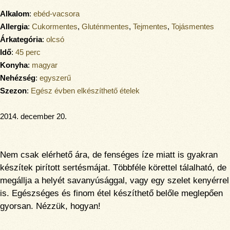
Alkalom
:
ebéd-vacsora
Allergia
:
Cukormentes
,
Gluténmentes
,
Tejmentes
,
Tojásmentes
Árkategória
:
olcsó
Idő
:
45 perc
Konyha
:
magyar
Nehézség
:
egyszerű
Szezon
:
Egész évben elkészíthető ételek
2014. december 20.
Nem csak elérhető ára, de fenséges íze miatt is gyakran
készítek pirított sertésmájat. Többféle körettel tálalható, de
megállja a helyét savanyúsággal, vagy egy szelet kenyérrel
is. Egészséges és finom étel készíthető belőle meglepően
gyorsan. Nézzük, hogyan!