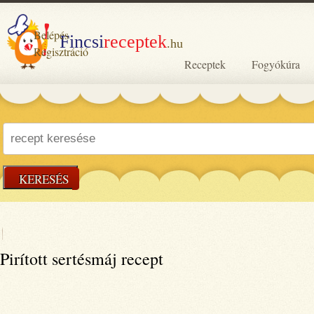
Belépés
Fincsi
receptek
.hu
Regisztráció
Receptek
Fogyókúra
KERESÉS
Pirított sertésmáj recept