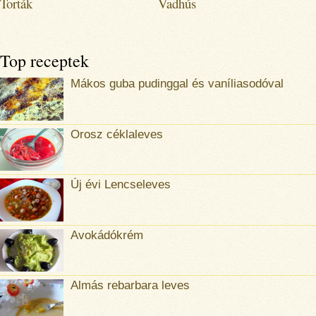
Torták
Vadhús
Top receptek
Mákos guba pudinggal és vaníliasodóval
Orosz céklaleves
Új évi Lencseleves
Avokádókrém
Almás rebarbara leves