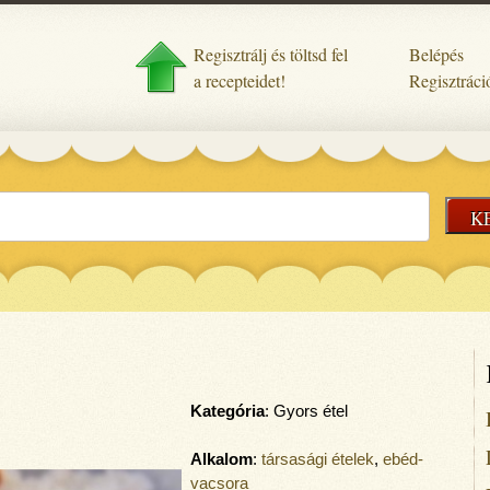
Regisztrálj és töltsd fel
Belépés
a recepteidet!
Regisztráci
K
Kategória
: Gyors étel
Alkalom
:
társasági ételek
,
ebéd-
vacsora