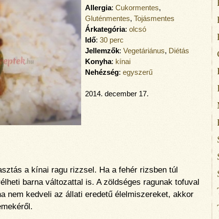
Allergia
:
Cukormentes
,
Gluténmentes
,
Tojásmentes
Árkategória
:
olcsó
Idő
:
30 perc
Jellemzők
:
Vegetáriánus
,
Diétás
Konyha
:
kínai
Nehézség
:
egyszerű
2014. december 17.
ztás a kínai ragu rizzsel. Ha a fehér rizsben túl
élheti barna változattal is. A zöldséges ragunak tofuval
a nem kedveli az állati eredetű élelmiszereket, akkor
emekéről.