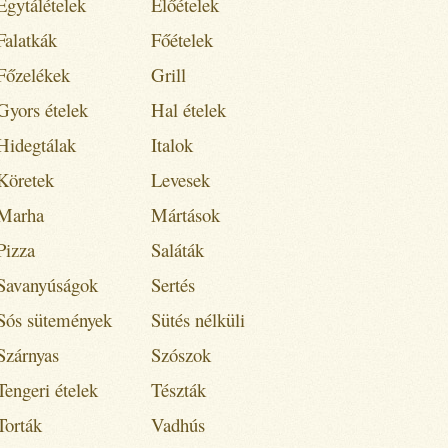
Egytálételek
Előételek
Falatkák
Főételek
Főzelékek
Grill
Gyors ételek
Hal ételek
Hidegtálak
Italok
Köretek
Levesek
Marha
Mártások
Pizza
Saláták
Savanyúságok
Sertés
Sós sütemények
Sütés nélküli
Szárnyas
Szószok
Tengeri ételek
Tészták
Torták
Vadhús