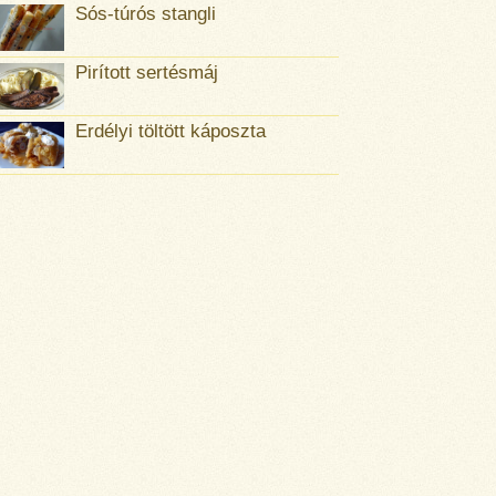
Sós-túrós stangli
Pirított sertésmáj
Erdélyi töltött káposzta