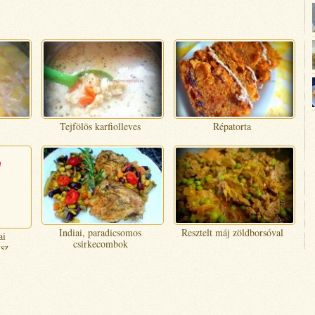
Tejfölös karfiolleves
Répatorta
Indiai, paradicsomos
Resztelt máj zöldborsóval
ai
csirkecombok
sz