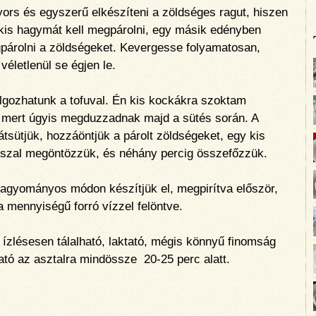
ors és egyszerű elkészíteni a zöldséges ragut, hiszen
kis hagymát kell megpárolni, egy másik edényben
párolni a zöldségeket. Kevergesse folyamatosan,
életlenül se égjen le.
lgozhatunk a tofuval. Én kis kockákra szoktam
, mert úgyis megduzzadnak majd a sütés során. A
tsütjük, hozzáöntjük a párolt zöldségeket, egy kis
szal megöntözzük, és néhány percig összefőzzük.
 hagyományos módon készítjük el, megpirítva először,
a mennyiségű forró vízzel felöntve.
 ízlésesen tálalható, laktató, mégis könnyű finomság
ató az asztalra mindössze 20-25 perc alatt.