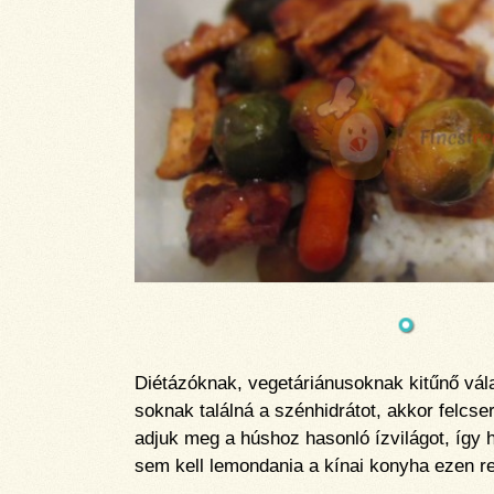
Diétázóknak, vegetáriánusoknak kitűnő válas
soknak találná a szénhidrátot, akkor felcser
adjuk meg a húshoz hasonló ízvilágot, így h
sem kell lemondania a kínai konyha ezen r