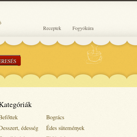
ó
Receptek
Fogyókúra
ERESÉS
Kategóriák
Befőttek
Bogrács
Desszert, édesség
Édes sütemények