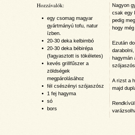
Hozzávalók:
Nagyon gy
csak egy 
egy csomag magyar
pedig meg
gyártmányú tofu, natur
hogy még v
ízben.
20-30 deka kelbimbó
Ezután do
20-30 deka bébirépa
darabolni
(fagyasztott is tökéletes)
hagymán á
kevés grillfűszer a
szójaszós
zöldségek
megpárolásához
A rizst a
fél csészényi szójaszósz
majd dupl
1 fej hagyma
só
Rendkívül
bors
varázsolh