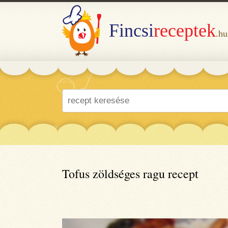
Fincsi
receptek
.hu
Tofus zöldséges ragu recept