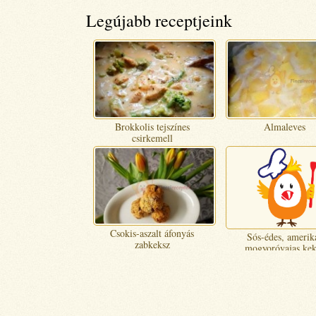
Legújabb receptjeink
Brokkolis tejszínes
Almaleves
csirkemell
Csokis-aszalt áfonyás
Sós-édes, amerik
zabkeksz
mogyoróvajas kek