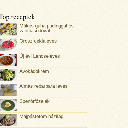
Top receptek
Mákos guba pudinggal és
vaníliasodóval
Orosz céklaleves
Új évi Lencseleves
Avokádókrém
Almás rebarbara leves
Spenótfőzelék
Májpástétom házilag